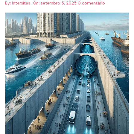
By:
Intersites
On:
setembro 5, 2025
0 comentário