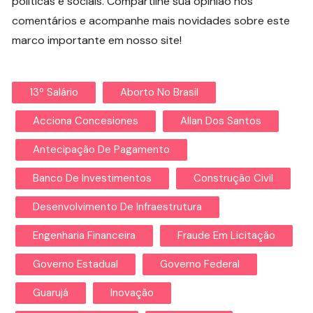
políticas e sociais. Compartilhe sua opinião nos
comentários e acompanhe mais novidades sobre este
marco importante em nosso site!
13º Salário
Aborto No Brasil
Acciona Concesiones
Allan Dos Santos
Antecipação De Pagamento
Banco De Investimentos
Construção Civil
Desenvolvimento De Infraestrutura
Engenharia Financeira
Fraude Em Licitação
Governo Estadual
Governo Federal
Guarujá
Inovação