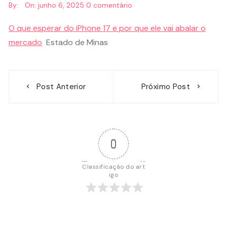
By:
On:
junho 6, 2025
0 comentário
O que esperar do iPhone 17 e por que ele vai abalar o
mercado
Estado de Minas
Navegação
Post Anterior
Próximo Post
de
Post
0
Classificação do art
igo