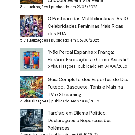
Chocolates em Vila Velha
8 visualizações
|
publicado em 21/06/2025
O Panteão das Multibilionárias: As 10
Celebridades Femininas Mais Ricas
dos EUA
5 visualizações
|
publicado em 05/06/2025
“Não Perca! Espanha x França:
Horário, Escalações e Como Assistir!”
5 visualizações
|
publicado em 04/06/2025
Guia Completo dos Esportes do Dia:
Futebol, Basquete, Tênis e Mais na
TV e Streaming
4 visualizações
|
publicado em 25/06/2025
Tarcísio em Dilema Político:
Declarações e Repercussões
Polêmicas
4 visualizações
|
publicado em 08/10/2025