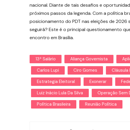
nacional. Diante de tais desafios e oportunida
próximos passos da legenda. Com a política br
posicionamento do PDT nas eleições de 2026 ser
seguirá? Este é o principal questionamento qu
encontro em Brasília.
13º Salário
Aliança Governista
Apl
Carlos Lupi
Ciro Gomes
Cláusula 
Estrategia Eleitoral
Exonerar
Fede
Luiz Inácio Lula Da Silva
Operação Sem 
Política Brasileira
Reunião Política
Navegação