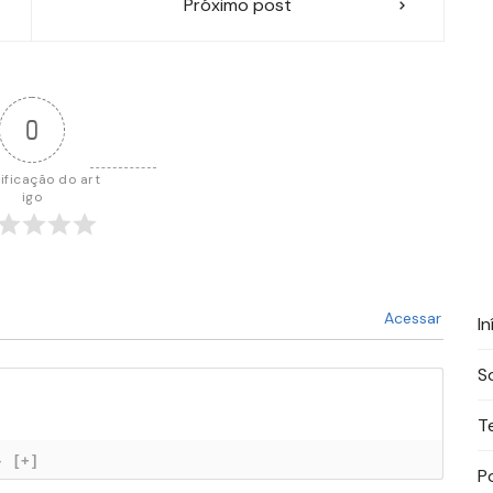
Próximo post
0
ificação do art
igo
Acessar
In
S
T
}
[+]
P