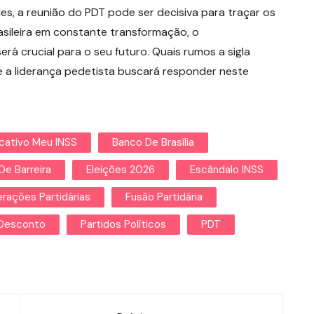
des, a reunião do PDT pode ser decisiva para traçar os
asileira em constante transformação, o
á crucial para o seu futuro. Quais rumos a sigla
e a liderança pedetista buscará responder neste
icativo Meu INSS
Banco De Brasília
De Barreira
Eleições 2026
Escândalo INSS
rações Partidárias
Fusão Partidária
Desconto
Partidos Políticos
PDT