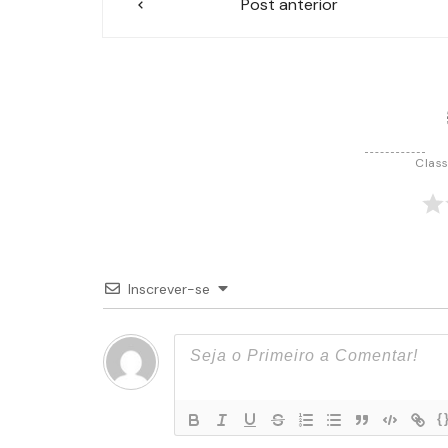
Post anterior
de
Post
Class
Inscrever-se
{