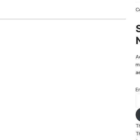
C
A
m
a
E
T
T