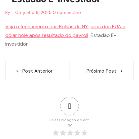
By:
On:
junho 6, 2025
0 comentário
Veja o fechamento das Bolsas de NY, juros dos EUA e
dólar hoje após resultado do payroll
Estadão E-
Investidor
Navegação
Post Anterior
Próximo Post
de
Post
0
Classificação do art
igo