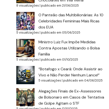
Chocolates em Vila Velha
8 visualizações
|
publicado em 21/06/2025
O Panteão das Multibilionárias: As 10
Celebridades Femininas Mais Ricas
dos EUA
5 visualizações
|
publicado em 05/06/2025
Ministro Luiz Fux Impõe Medidas
Contra Apostas Utilizando o Bolsa
Família
5 visualizações
|
publicado em 01/10/2025
“Botafogo x Ceará: Onde Assistir ao
Vivo e Não Perder Nenhum Lance!”
5 visualizações
|
publicado em 04/06/2025
Alegações Finais de Ex-Assessores
de Bolsonaro em Casos de Tentativa
de Golpe Agitam o STF
5 visualizações
|
publicado em 12/10/2025