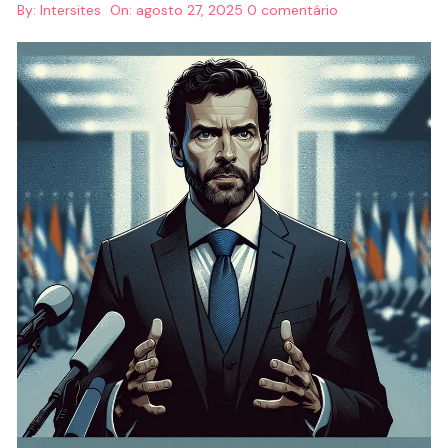
By:
Intersites
On:
agosto 27, 2025
0 comentário