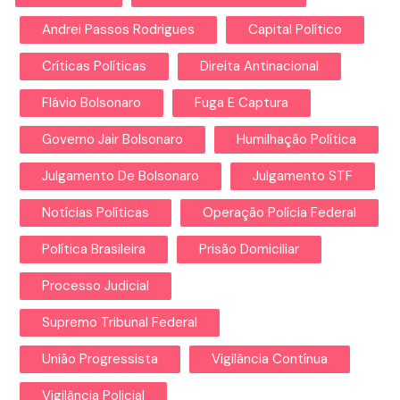
Andrei Passos Rodrigues
Capital Político
Críticas Políticas
Direita Antinacional
Flávio Bolsonaro
Fuga E Captura
Governo Jair Bolsonaro
Humilhação Política
Julgamento De Bolsonaro
Julgamento STF
Notícias Políticas
Operação Polícia Federal
Política Brasileira
Prisão Domiciliar
Processo Judicial
Supremo Tribunal Federal
União Progressista
Vigilância Contínua
Vigilância Policial