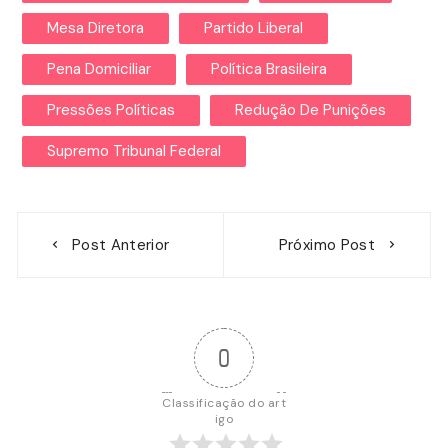
Mesa Diretora
Partido Liberal
Pena Domiciliar
Política Brasileira
Pressões Políticas
Redução De Punições
Supremo Tribunal Federal
Navegação
Post Anterior
Próximo Post
de
Post
0
Classificação do art
igo