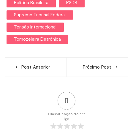
Política Brasileira
PSDB
Supremo Tribunal Federal
Tensão Internacional
Tornozeleira Eletrônica
Navegação
Post Anterior
Próximo Post
de
Post
0
Classificação do art
igo