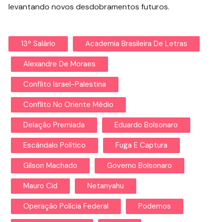
levantando novos desdobramentos futuros.
13º Salário
Academia Brasileira De Letras
Alexandre De Moraes
Conflito Israel-Palestina
Conflito No Oriente Médio
Delação Premiada
Eduardo Bolsonaro
Escândalo Político
Fuga E Captura
Gilson Machado
Governo Bolsonaro
Mauro Cid
Netanyahu
Operação Polícia Federal
Podemos