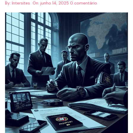
By:
Intersites
On:
junho 14, 2025
0 comentário