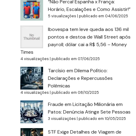
“Não Perca! Espanha x França:
Horário, Escalações e Como Assistir!”
5 visualizações
|
publicado em 04/06/2025
Ibovespa tem leve queda aos 136 mil
pontos e destoa de Wall Street após
payroll; dólar cai a R$ 5,56 – Money
Times
4 visualizações
|
publicado em 07/06/2025
Tarcísio em Dilema Político:
Declarações e Repercussões
Polêmicas
4 visualizações
|
publicado em 08/10/2025
Fraude em Licitação Milionária em
Patos: Denúncia Atinge Sete Pessoas
3 visualizações
|
publicado em 10/05/2025
STF Exige Detalhes de Viagem de